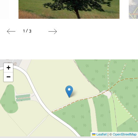
1 / 3
+
−
Leaflet
|
©
OpenStreetMap