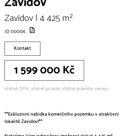
Zavidov
Zavidov | 4 425 m²
ID 00006
Kontakt
1 599 000 Kč
včetně DPH, včetně provize, včetně právního servisu
**Exkluzivní nabídka komerčního pozemku v atraktivní
lokalitě Zavidov!**