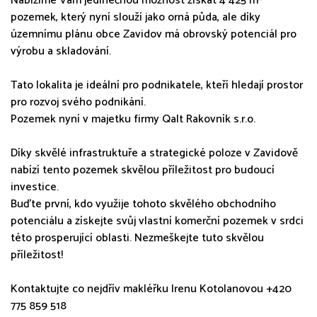
Nabízíme Vám jedinečnou možnost získat 4 425 m²
pozemek, který nyní slouží jako orná půda, ale díky
územnímu plánu obce Zavidov má obrovský potenciál pro
výrobu a skladování.
Tato lokalita je ideální pro podnikatele, kteří hledají prostor
pro rozvoj svého podnikání.
Pozemek nyní v majetku firmy Qalt Rakovník s.r.o.
Díky skvělé infrastruktuře a strategické poloze v Zavidově
nabízí tento pozemek skvělou příležitost pro budoucí
investice.
Buďte první, kdo využije tohoto skvělého obchodního
potenciálu a získejte svůj vlastní komerční pozemek v srdci
této prosperující oblasti. Nezmeškejte tuto skvělou
příležitost!
Kontaktujte co nejdřív makléřku Irenu Kotolanovou +420
775 859 518