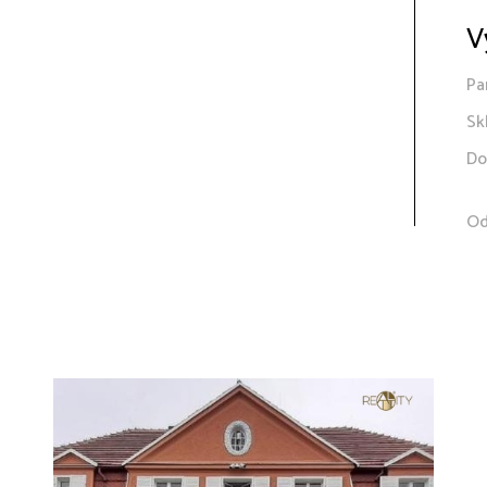
V
Pa
Sk
Do
Od