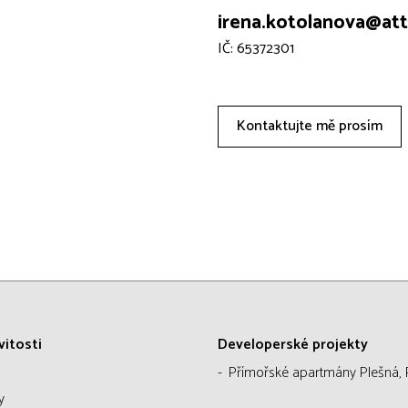
irena.kotolanova@att-
IČ: 65372301
Kontaktujte mě prosím
itosti
Developerské projekty
Přímořské apartmány Plešná, 
y