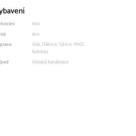
ybavení
rkování
Ano
lep
ano
prava
Vlak, Dálnice, Silnice, MHD,
Autobus
pad
Veřejná kanalizace