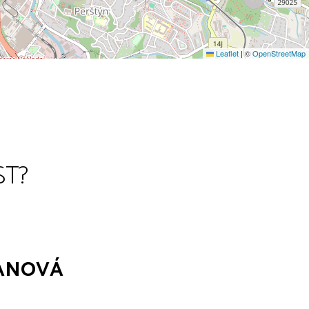
Leaflet
|
©
OpenStreetMap
ST?
ANOVÁ