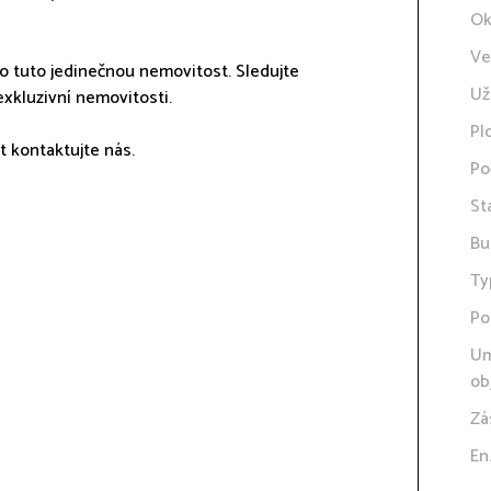
Ok
Ve
o tuto jedinečnou nemovitost. Sledujte
Už
exkluzivní nemovitosti.
Pl
t kontaktujte nás.
Po
St
Bu
Ty
Po
Um
ob
Zá
En