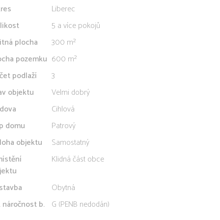
res
Liberec
likost
5 a více pokojů
itná plocha
300 m²
ocha pozemku
600 m²
čet podlaží
3
av objektu
Velmi dobrý
dova
Cihlová
p domu
Patrový
loha objektu
Samostatný
ístění
Klidná část obce
jektu
stavba
Obytná
. náročnost b.
G (PENB nedodán)